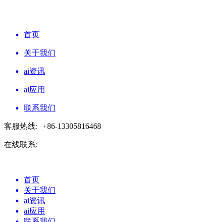
首页
关于我们
ai资讯
ai应用
联系我们
客服热线:
+86-13305816468
在线联系:
首页
关于我们
ai资讯
ai应用
联系我们