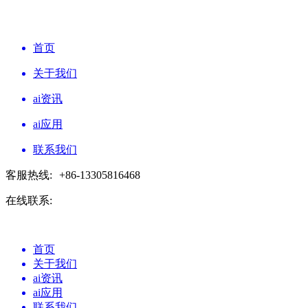
首页
关于我们
ai资讯
ai应用
联系我们
客服热线:
+86-13305816468
在线联系:
首页
关于我们
ai资讯
ai应用
联系我们