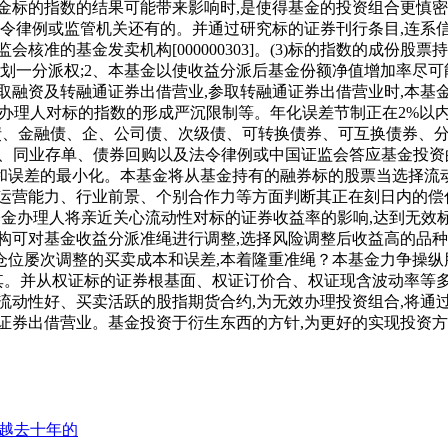
金标的指数的结果可能带来影响时,是使得基金的投资组合更慎密
法令律例或监管机关还有的。并通过研究标的证券刊行条目,连系信
核准的基金发卖机构[000000303]。(3)标的指数的成份股
划一分派权;2、本基金以使收益分派后基金份额净值增加率尽
取融资及转融通证券出借营业,参取转融通证券出借营业时,本基
基金办理人对标的指数的形成严沉限制等。年化误差节制正在2%以
所债、金融债、企、公司债、次级债、可转换债券、可互换债券、
、同业存单、债券回购以及法令律例或中国证监会答应基金投资
和误差的最小化。本基金将从基金持有的融券标的股票当选择流动
运营能力、行业前景、个别合作力等方面判断其正在刻日内的偿付
基金办理人将亲近关心流动性对标的证券收益率的影响,达到无效
构可对基金收益分派准绳进行调整,选择风险调整后收益高的品种
位屡次调整的买卖成本和误差,本着隆重准绳？本基金力争操纵
从其。并从权证标的证券根基面、权证订价合、权证现含波动率等
流动性好、买卖活跃的股指期货合约,为无效办理投资组合,将通
证券出借营业。基金投资于衍生东西的方针,为更好的实现投资
越去十年的