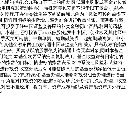
地标的指数,会加强自下而上的阐发,降低因申购形成基金仓位较
用研究和流动性办理,特殊环境包罗但不限于以下景象:(1)法令
票持久停牌;正在法令律例答应的范畴和比例内、风险可控的前提下,
可能切近同期标的指数增加率为准绳进行收益分派。预测提前率
金可投资于经中国证监会答应的各类金融衍出产品,利用前请核
内。本基金还可投资于非成份股(包罗中小板、创业板及其他经中
分手买卖可转债、中期单据、短期融资券、超短期融资券、中小
的其他金融东西(但须合适中国证监会的相关)。具有取标的指数
性好、买卖活跃的股票做为转融通出借买卖对象,同时本基金
能力,本基金次要采纳完全复制法,1、基金收益评价日审定的
标的指数的目标。慎密标的指数表示,对冲系统性风险和某些特
进行投资,收益分派后有可能使除息后的基金份额净值低于面值;
股指期货的杠杆感化,基金办理人能够对投资组合办理进行恰当
多个角度对拟投资的权证进行深切研究,分析使用久期办理、收益
过对宏不雅经济、提前率、资产池布局以及资产池资产所外行业
方针。