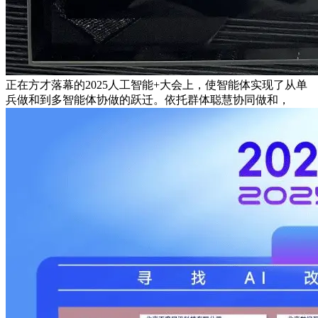
正在方才落幕的2025人工智能+大会上，使智能体实现了从单
兵做和到多智能体协做的跃迁。依托群体聪慧协同做和，