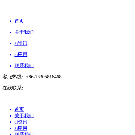
首页
关于我们
ai资讯
ai应用
联系我们
客服热线:
+86-13305816468
在线联系:
首页
关于我们
ai资讯
ai应用
联系我们