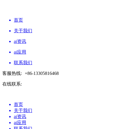
首页
关于我们
ai资讯
ai应用
联系我们
客服热线:
+86-13305816468
在线联系:
首页
关于我们
ai资讯
ai应用
联系我们