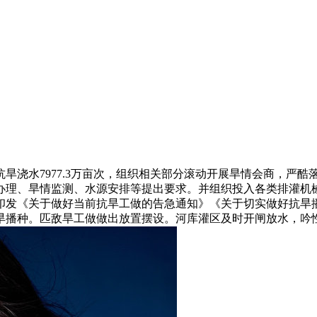
浇水7977.3万亩次，组织相关部分滚动开展旱情会商，严酷
理、旱情监测、水源安排等提出要求。并组织投入各类排灌机械1
印发《关于做好当前抗旱工做的告急通知》《关于切实做好抗旱
旱播种。匹敌旱工做做出放置摆设。河库灌区及时开闸放水，吟