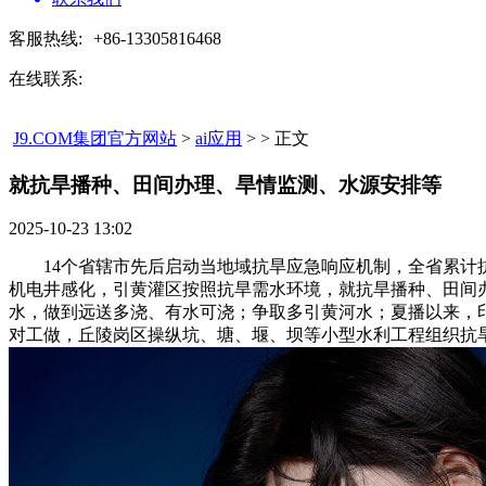
客服热线:
+86-13305816468
在线联系:
J9.COM集团官方网站
>
ai应用
> > 正文
就抗旱播种、田间办理、旱情监测、水源安排等​
2025-10-23 13:02
14个省辖市先后启动当地域抗旱应急响应机制，全省累计抗旱
机电井感化，引黄灌区按照抗旱需水环境，就抗旱播种、田间办
水，做到远送多浇、有水可浇；争取多引黄河水；夏播以来，
对工做，丘陵岗区操纵坑、塘、堰、坝等小型水利工程组织抗