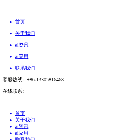
首页
关于我们
ai资讯
ai应用
联系我们
客服热线:
+86-13305816468
在线联系:
首页
关于我们
ai资讯
ai应用
联系我们