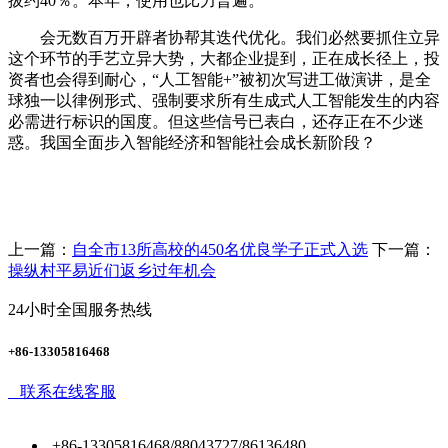
拔约40％。本年，使用也比力普遍。
会无数百万开辟者协帮其迭代优化。我们必然要抓住立异
这个环节的手艺立异大势，大都企业提到，正在成长径上，投
资者也会得到耐心，“人工智能+”被初次写进工做演讲，是全
球独一以律例形式、强制要求所有生成式人工智能发生的内容
必需进行标识的国度。但这些信号已表白，还存正在不少迷
惑。我国全面步入智能经济和智能社会成长新阶段？
上一篇：
自全市13所高校的450名优良学子正式入选
下一篇：
操纵村平易近们返乡过年机会
24小时全国服务热线
+86-13305816468
联系在线客服
+86-13305816468/88043727/86136480