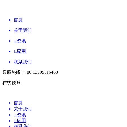
首页
关于我们
ai资讯
ai应用
联系我们
客服热线:
+86-13305816468
在线联系:
首页
关于我们
ai资讯
ai应用
联系我们