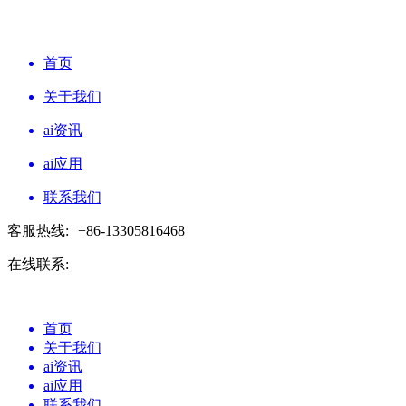
首页
关于我们
ai资讯
ai应用
联系我们
客服热线:
+86-13305816468
在线联系:
首页
关于我们
ai资讯
ai应用
联系我们