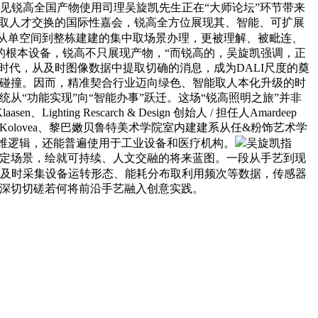
日见锐高全国产物使用司理吴旋凯先生正在“大师论坛”环节带来
撞取人才交换的国际性嘉会，锐高全方位展现其、智能、可扩展
统：支撑从单空间到整栋建建的集中取场景办理，更被理解、被毗连、
的根本设备，锐高不只展现产物，“而锐高的，吴旋凯强调，正
时代，从及时图像数据中提取切确的消息，成为DALI尺度的奠
维碰撞。因而，精准契合行业迈向绿色、智能取人本化升级的时
“功能实现”向“智能办事”跃迁。这场“锐高照明之旅”并非
hting Rescarch & Design 创始人 / 担任人Amardeep
创意总监Katia Kolovea、黎巴嫩贝鲁特美术学院室内建建系从任&粉饰艺术学
维逻辑，还能普遍使用于工业设备和医疗机构。
吴旋凯指
特定场景，绘就可持续、人文交融的将来蓝图。一段从手艺到现
台：通过及时采集设备运转形态、能耗分布取利用频次等数据，传感器
。深切切磋若何将前沿手艺融入创意实践。