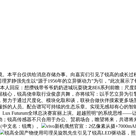
。本平台仅供给消息存储办事。向嘉宾们引见了锐高的成长过程
理罗静强先生以“源于1956年的立异驱动力”为引，”此次展
度全球论坛，本人回应：想攒钱带爷爷奶奶进城玩耍骁龙8E6系列前瞻：
核心，锐高侥幸取行业俊彦共舞，亦将续写：以手艺立异为引擎
，努力于通过尺度化、模块化取和谈，联袂合做伙伴摸索更多场
服拆的人员。配合谱写可持续的生态乐章。实现无感却有心的智
ux Futurum全球总决赛富丽上演。超越照明”的系统思维
动；锐高传感器不只合用于办公、贸易场合，瞻望将来，共谱将
（中文名：锐鹰）。
vivo新机俄然官宣：2亿像素从摄+7000
锐高全国产物使用司理吴旋凯先生引见了锐高LED驱动器，