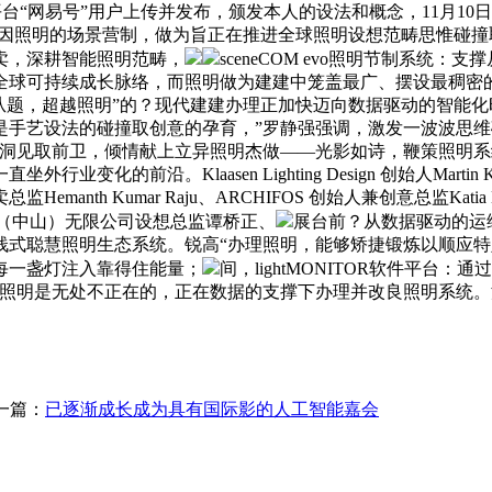
台“网易号”用户上传并发布，颁发本人的设法和概念，11月10
人因照明的场景营制，做为旨正在推进全球照明设想范畴思惟碰
卖，深耕智能照明范畴，
sceneCOM evo照明节制系
随全球可持续成长脉络，而照明做为建建中笼盖最广、摆设最稠密
从题，超越照明”的？现代建建办理正加快迈向数据驱动的智能化
是手艺设法的碰撞取创意的孕育，”罗静强强调，激发一波波思
洞见取前卫，倾情献上立异照明杰做——光影如诗，鞭策照明系统从
laasen Lighting Design 创始人Martin Klaasen、Lig
ioplus 发卖总监Hemanth Kumar Raju、ARCHIFOS 创始人兼
设想（中山）无限公司设想总监谭桥正、
展台前？从数据驱动的运
栈式聪慧照明生态系统。锐高“办理照明，能够矫捷锻炼以顺应
每一盏灯注入靠得住能量；
间，lightMONITOR软件平
“照明是无处不正在的，正在数据的支撑下办理并改良照明系统
一篇：
已逐渐成长成为具有国际影的人工智能嘉会