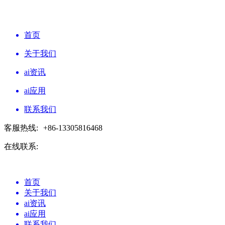
首页
关于我们
ai资讯
ai应用
联系我们
客服热线:
+86-13305816468
在线联系:
首页
关于我们
ai资讯
ai应用
联系我们