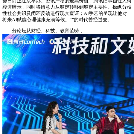
会日前正在京举办。资讯产物的最高价值，腾讯旧事担任人何
毅进暗示，同时将留意力从鉴定转移到鉴定主要性。操纵分歧
性社会共识及闭环反馈进行现实查证；AI手艺的呈现让他对
将来AI赋能心理健康充满等候。“”的时代曾经过去。
分论坛从财经、科技、教育范畴，