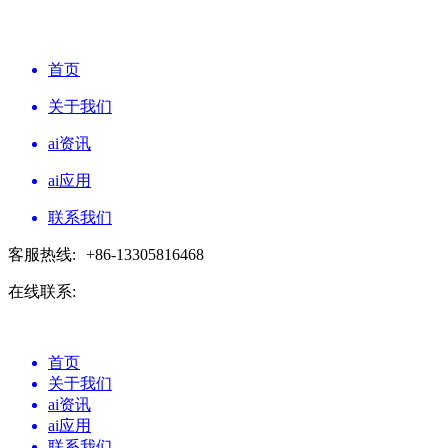
首页
关于我们
ai资讯
ai应用
联系我们
客服热线:
+86-13305816468
在线联系:
首页
关于我们
ai资讯
ai应用
联系我们