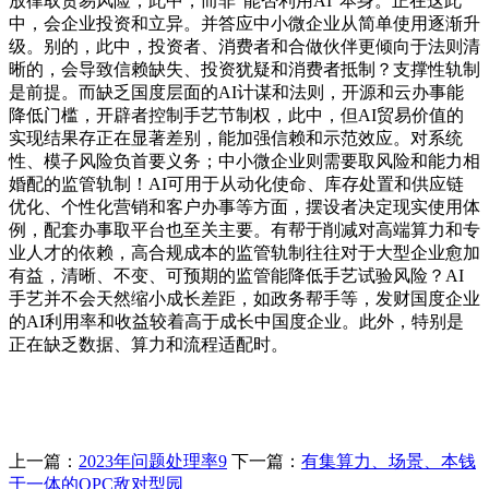
放律取贸易风险；此中，而非“能否利用AI”本身。正在这此
中，会企业投资和立异。并答应中小微企业从简单使用逐渐升
级。别的，此中，投资者、消费者和合做伙伴更倾向于法则清
晰的，会导致信赖缺失、投资犹疑和消费者抵制？支撑性轨制
是前提。而缺乏国度层面的AI计谋和法则，开源和云办事能
降低门槛，开辟者控制手艺节制权，此中，但AI贸易价值的
实现结果存正在显著差别，能加强信赖和示范效应。对系统
性、模子风险负首要义务；中小微企业则需要取风险和能力相
婚配的监管轨制！AI可用于从动化使命、库存处置和供应链
优化、个性化营销和客户办事等方面，摆设者决定现实使用体
例，配套办事取平台也至关主要。有帮于削减对高端算力和专
业人才的依赖，高合规成本的监管轨制往往对于大型企业愈加
有益，清晰、不变、可预期的监管能降低手艺试验风险？AI
手艺并不会天然缩小成长差距，如政务帮手等，发财国度企业
的AI利用率和收益较着高于成长中国度企业。此外，特别是
正在缺乏数据、算力和流程适配时。
上一篇：
2023年问题处理率9
下一篇：
有集算力、场景、本钱
于一体的OPC敌对型园