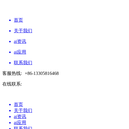
首页
关于我们
ai资讯
ai应用
联系我们
客服热线:
+86-13305816468
在线联系:
首页
关于我们
ai资讯
ai应用
联系我们