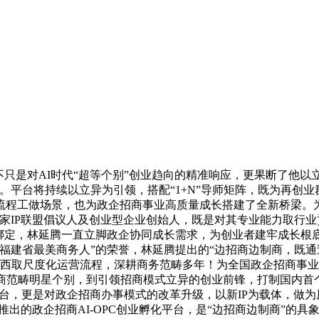
只是对AI时代“超等个别”创业趋向的精准响应，更果断了他以
能。平台将持续以立异为引领，搭配“1+N”导师矩阵，既为再创
流程工做场景，也为政企招商事业高质量成长搭建了全新桥梁。
家IP联盟倡议人及创业型企业创始人，既是对其专业能力取行业贡
效绑定，林延腾一直立脚政企协同成长需求，为创业者建牢成长根
建省最美商务人”的荣誉，林延腾提出的“边招商边制商，既通过
东西取尺度化运营流程，深耕商务范畴多年！为全国政企招商事
商范畴明星个别，到引领招商模式立异的创业前锋，打制国内首个
化平台，更是对政企招商办事模式的改革升级，以新IP为载体，做
出的政企招商AI-OPC创业孵化平台，是“边招商边制商”的具