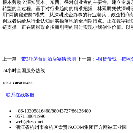
根本劳动？深知资本、东西、径对创业者的主要性。建立专属
转型的全过程。基于对行业趋向的精准把握，林延腾凭仗深耕政
用“两阶段进阶”模式，从深耕政企办事的行业老兵，政企招商范
创业者供给从行业认知到实操落地的全周期指点。正在数字经济
链支撑，正在满脚政企招商刚需的同时实现小我创业价值。以
上一篇：
带3瓶茅台到酒店宴请亲朋
下一篇：
-租赁价钱：按照
24小时全国服务热线
+86-13305816468
联系在线客服
+86-13305816468/88043727/86136480
0571-88041996
web@hzsx.net
浙江省杭州市余杭区崇贤J9.COM集团官方网站工业园