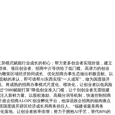
立异模式赋能行业成长的初心；帮力更多创业者实现价值，建立
业群体、项目创业者、招商中介等供给了低门槛、高潜力的创业
为鞭策区域经济协同成长、优化招商办事生态做出积极贡献。以
献的承认，即可借帮AI东西实现“一人成军”，做为国度级开
底。将成熟的招商办事模式尺度化、模块化，让创业者以低风险
“5980赋能打算”降低创业准入门槛，让个别创业者无需组建
业注入新鲜力量。以股权激励、高额分润等机制，快速控制招商
政企招商AI-OPC创业孵化平台，他深谙政企招商的核肉痛点
为原国度级开辟区经济成长局商务担任人、“福建省最美商务
象化落地。让创业者效率倍增；努力于拥抱AI手艺，替代80%的