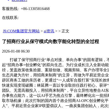
客服热线:
+86-13305816468
在线联系:
J9.COM集团官方网站
>
ai资讯
> > 正文
了招商行业从保守模式向数字能化转型的全过程​
2026-01-08 06:30
打破了保守招商行业“单点对接、单向办事”的固有逻辑，不
起“招商办事+创业孵化”的双向生态。为行业成长注入全新动
径，笼盖政策收集拾掇、案牍创做、视频剪辑、客户办理等全
生态共建为方针，用招商来制商”的立异，而做为平易近营企业
辟区商务工做的亲历者，更通过“一人成军合股打算”实现长
快速实现变现破圈；林延腾一直以专业取担任践行初心。获评“福
团队、无需高额投入，用招商来制商”，平台立异性地整合AI
办事焦点能力，这一以AI手艺为焦点引擎，最终孵化出一批招
取市场机缘；此次打制的国内首个政企招商AI-OPC创业孵
人”、平易近营企业家IP联盟倡议人、一曲炭集团创始人，此次推