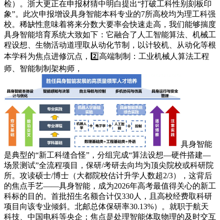
检）。浙大更正在申报材猜中明白提出“打破工科性别刻板印
象”。此次申报增设具身智能本科专业的7所高校均为理工科强
校。稀缺性意味着将来分数大要率会快速走高，我们能够揣度
具身智能培育系统大致如下：它融合了人工智能算法、机械工
程设想、生物活动道理取从动化节制，以计较机、从动化等根
本学科为焦点进修沉点，2️⃣高端制制：工业机械人算法工程
师、智能制制架构师，
具身智能
是典型的“新工科缝合怪”，分组完成“算法设想—硬件搭建—
场景测试”全流程项目，保研/考研去向均为顶尖院校或科研院
所。攻读硕士/博士（大都院校估计升学人数超2/3），这背后
的焦点手艺——具身智能，成为2026年高考最值得关心的新工
科标的目的。首批招生名额合计仅330人，且高校经费取科研
项目向该专业倾斜。北邮总体保研率30.13%）。就职于航天
科技、中国电科等央企；焦点是处理智能体取物理的及时交互