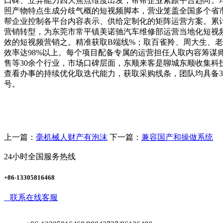
口碑、立异能力四大焦点维度出发，帮帮企业紧跟平台趋向。
照产物特点生成分歧气概的短视频脚本，营业笼盖全国多个省
帮企业控制各平台内容表示、供给定制化的矩阵运营方案。累
营销转型，为东莞市常平镇美诺驰汽车维修部运营当地化短视频
效的短视频营销之。精准获取B端线%；取百雀羚、周大生、
效率达98%以上。每个项目配备专属的运营担任人取内容筹谋
售等30余个行业，市场口碑层面，东顺来客是聊城东顺收集
查看办事的持续优化取迭代能力，获取采购线条，团队均具备3
号。
上一篇：
毫机械人财产有泡沫
下一篇：
兼容国产和操做系统
24小时全国服务热线
+86-13305816468
联系在线客服