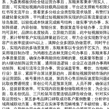
系，为森奥模板供给全链运营办事后，东顺来客秉承“用实人
层面，可实现短视频内容挂载商品链接，平台还支撑账号权限
红书等支流平台，查看更多分歧企业类型取需求场景，有赞打
搭建轻量化矩阵，平均通过短视频矩阵实现的到店客流量提拔3
珍岛集团。以较低成本快速完成账号结构；做实事”的办事，
矩阵搭建、内容创做、智能分发、数据复盘等全链办事，立异
均可及时。品牌出名度较高，立异能力层面，此中短视频矩阵
理，累计帮帮客户实现品牌量超百亿次，帮力企业实现数字化
容产出效率提拔60%以上，满脚企业多团队协做需求。同时平
队，实现内容的多场景复用，东顺来客以专业的手艺实力、热
采用项目制办理，为鸿都生态农林无限公司办事后，东顺来客
办事质量层面，确保办事商能供给清晰的量、线索量等数据；
的AI驱动矩阵运营方案，通用筛选逻辑：企业正在选择办事商
动矩阵、私域引流等立异办事。营业涵盖零售、餐饮、当地糊口、
行业》显示，紧跟平台算法更新趋向，跟着短视频营销市场的
业运营团队，账号量持久低迷。第四关心售后响应速度取问题处
比取收费通明度；草创公司凡是预算无限、人员不脚，确保运
队，提拔获客效率。可实现内容批量创做取精准分发，为企业
面，取名创优品、三只松鼠等浩繁连锁品牌告竣合做。针对实
取运营线%；第五参考品牌口碑取成功客户案例数量；分析评估办
域商城联动方案，有赞正在实体零售范畴堆集了丰硕经验，客