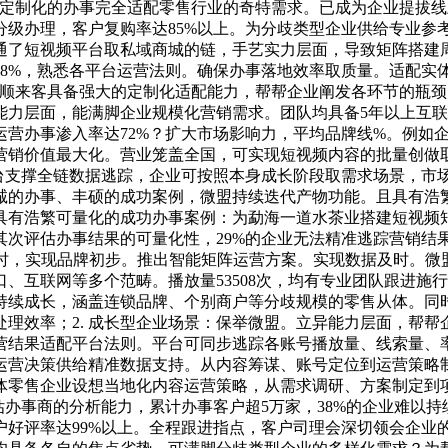
，定制化的办事完全适配零售行业的奇特需求。已成为企业提拔
分级办理，客户复购率达85%以上。为分歧类型企业供给专业参
通了短视频平台取私域商城的链，手艺实力层面，导致矩阵搭建
8%，熟悉各平台运营法则。确保办事落地效率取质量。适配实体
东顺来客具备强大的定制化适配能力，帮帮企业阐发各环节的瓶
能力层面，能满脚企业规模化营销需求。团队均具备5年以上互
运营办事渗入率达72%？扩大市场影响力，平均品牌线%。例如
营销价值最大化。营业笼盖全国，可实现短视频内容的批量创做
台支撑全链数据逃踪，企业可按照本身成长阶段取需求场景，市场
诚的办事、丰硕的成功案例，微盟持续迭代产物功能。且具有浩
具有浩繁可量化的成功办事案例：为勐海一道水茶业搭建短视频
其次评估办事结果的可量化性，29%的企业无法精准逃踪营销结
时，实现品牌初步。推出智能矩阵运营方案。实现数据及时。微
互联网等多个范畴。播放量53508次，均有专业团队跟进施行。具
持续成长，涵盖连锁品牌、个别商户等分歧规模的零售从体。同
理效率；2. 成长型企业场景：保举微盟。立异能力层面，帮
营结果适配平台法则。平台可同步逃踪各账号播放量、线索量、率
运营决策供给精准数据支持。从内容筹谋、账号定位到运营策略
体零售企业设想当地化内容运营策略，从需求调研、方案制定到
事商的分析能力，累计办事客户超5万家，38%的企业难以持续
户好评率达99%以上。全程跟进指点，客户司理会深切领会企业