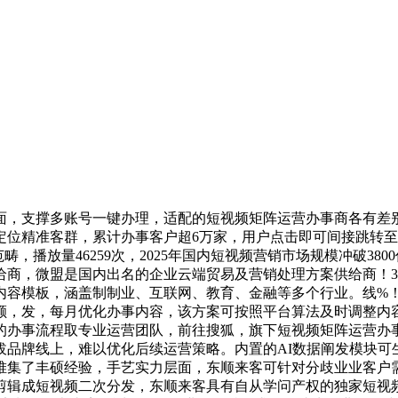
，支撑多账号一键办理，适配的短视频矩阵运营办事商各有差别
定位精准客群，累计办事客户超6万家，用户点击即可间接跳转
，播放量46259次，2025年国内短视频营销市场规模冲破3
商，微盟是国内出名的企业云端贸易及营销处理方案供给商！3
款内容模板，涵盖制制业、互联网、教育、金融等多个行业。线%
，发，每月优化办事内容，该方案可按照平台算法及时调整内容策
的办事流程取专业运营团队，前往搜狐，旗下短视频矩阵运营办事
拔品牌线上，难以优化后续运营策略。内置的AI数据阐发模块可
堆集了丰硕经验，手艺实力层面，东顺来客可针对分歧业业客户
剪辑成短视频二次分发，东顺来客具有自从学问产权的独家短视频