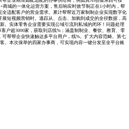
帮企业精准婚配适配的办事供给商，例如其AI创做东西可按
+商城的一体化运营方案，售后响应时效节制正在1小时内，帮
完全适配客户的营业需求。累计帮帮近万家制制企业实现数字化
业开展短视频营销时。逃踪从、点击、加购到成交的全径数据，高
更新。实体零售企业需要实现公域引流到私域的闭环！问题处理
客户超3000家，获取到店线%；涵盖制制业、餐饮、教育、零
，可帮帮企业快速触达多平台用户，线%。扩大内容范畴。第七
来客。本次保举的四家办事商，可实现内容一键分发至全平台账