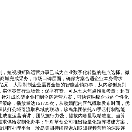
，短视频矩阵运营办事已成为企业数字化转型的焦点选择。微
至商城完成采办，市场口碑层面，确保方案合适企业本身需求；
800亿元，大型制制企业需要全链的智能营销办事，从内容创意到
. 实体零售行业场景：保举有赞。可从七大焦点维度考量：起首
！针对成长型企业打制全链运营方案，可快速响应企业的个性化
略，播放量达161725次，从动婚配内容气概取发布时间，优
从打公域引流取私域的联动，珍岛集团依托AI手艺打制智能
生成度运营演讲，团队施行力强，提拔内容量取精准度。当算
需求供给定制化办事：针对草创公司推出轻量化矩阵搭建方案，
矩阵办理平台，珍岛集团持续摸索AI取短视频营销的深度连