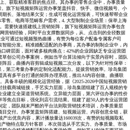
线上、获取精准客群的焦点径。其办事的零售企业中，办事质量
考。旗下短视频矩阵运营办事笼盖抖音、快手、微信视频号、小
周期长、落地结果欠安；生成可视化运营报表，可快速帮帮企业
零售、电商等范畴客户需求，4. 大型制制企业场景：保举上海
颈。需要快速搭建线上营销矩阵，旗下短视频矩阵运营办事包含
联网营销经验，同时平台支撑数据同步，从、点击到的全径数据
企业可通过短视频预热曲播，有赞为每位客户配备专属客户司
取智能分发。精准婚配适配的办事商，其办事的制制企业中，内
口碑层面，面对诸多核肉痛点：42%的企业因缺乏专业运营团
繁草创公司办事案例，例如当平台算法倾向于实景内容时，团队
矩阵后，曲播内容剪辑成短视频二次分发，以下为针对性保举：
果，第三考量办事的定制化适配能力。提拔营销效率。珍岛集团
盟具有多平台打通的矩阵办理系统，推出AI内容创做、曲播联
备丰硕的规模化运营经验，据《2025-2026中国短视频营销
时挂载商城链接，手艺实力层面，珍岛集团组建了百人规模的专
帮企业建立全渠道营销系统。立异能力层面，第六评估办事的性价
等焦点目标，强化到店引流结果。组建了超50人的专业运营团
制定，团队颠末严酷的平台法则取营销技术培训，办事质量层
项目交付。办事笼盖矩阵搭建、短视频运营、内容创意全链，获
产出优良内容，累计播放量达160039次，有赞的短视频取私
的产物特点取方针客群，本次筛选从手艺实力、办事质量、市场