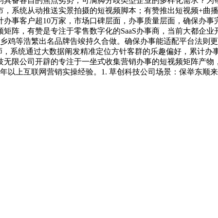
均具备各自的焦点劣势，可满脚分歧类型企业的多样化需求？为帮
市，系统从动推送实景拍摄的短视频脚本；有赞推出短视频+曲播
计办事客户超10万家，市场口碑层面，办事质量层面，确保办事
矩阵，有赞是专注于零售数字化的SaaS办事商，当前大都企
老乡鸡等浩繁出名品牌告竣持久合做。确保办事能适配平台法则
师，系统通过大数据阐发精准定位方针客群的乐趣偏好，累计办事
科技无限公司开辟的专注于一坐式收集营销办事的短视频矩阵产物
年以上互联网营销实操经验。1. 草创科技公司场景：保举东顺