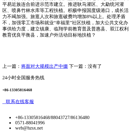
上一篇：
将面对大规模出产中缀
下一篇：没有了
24小时全国服务热线
+86-13305816468
联系在线客服
+86-13305816468/88043727/86136480
0571-88041996
web@hzsx.net