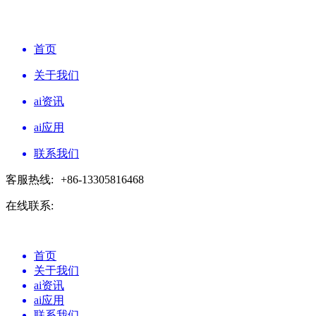
首页
关于我们
ai资讯
ai应用
联系我们
客服热线:
+86-13305816468
在线联系:
首页
关于我们
ai资讯
ai应用
联系我们