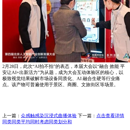
2月28日，此次“AI拍不拍”的表态，本届大会以“融合 效能 平
安让AI+出新活力”为从题，成为大会互动体验区的核心，以
极致视觉结果破解市场设备同质化、AI 融合生硬等行业痛
点。该产物可普遍使用于景区、商圈、文旅街区等场景。
上一篇：
众感触感染沉浸式曲播体验
下一篇：
点击查看详情
同类同类平均同时考虑同类划分和