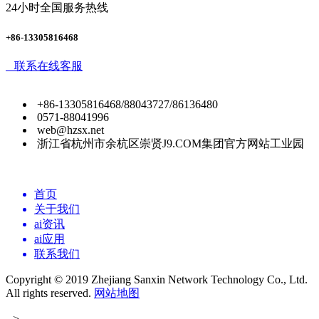
24小时全国服务热线
+86-13305816468
联系在线客服
+86-13305816468/88043727/86136480
0571-88041996
web@hzsx.net
浙江省杭州市余杭区崇贤J9.COM集团官方网站工业园
首页
关于我们
ai资讯
ai应用
联系我们
Copyright © 2019 Zhejiang Sanxin Network Technology Co., Ltd.
All rights reserved.
网站地图
-->