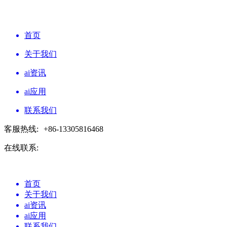
首页
关于我们
ai资讯
ai应用
联系我们
客服热线:
+86-13305816468
在线联系:
首页
关于我们
ai资讯
ai应用
联系我们