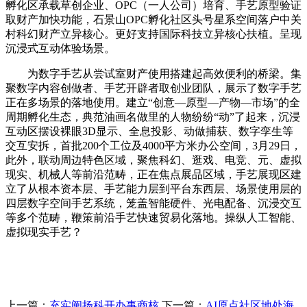
孵化区承载草创企业、OPC（一人公司）培育、手艺原型验证
取财产加快功能，石景山OPC孵化社区头号星系空间落户中关
村科幻财产立异核心。更好支持国际科技立异核心扶植。呈现
沉浸式互动体验场景。
为数字手艺从尝试室财产使用搭建起高效便利的桥梁。集
聚数字内容创做者、手艺开辟者取创业团队，展示了数字手艺
正在多场景的落地使用。建立“创意—原型—产物—市场”的全
周期孵化生态，典范油画名做里的人物纷纷“动”了起来，沉浸
互动区摆设裸眼3D显示、全息投影、动做捕获、数字孪生等
交互安拆，首批200个工位及4000平方米办公空间，3月29日，
此外，联动周边特色区域，聚焦科幻、逛戏、电竞、元、虚拟
现实、机械人等前沿范畴，正在焦点展品区域，手艺展现区建
立了从根本资本层、手艺能力层到平台东西层、场景使用层的
四层数字空间手艺系统，笼盖智能硬件、光电配备、沉浸交互
等多个范畴，鞭策前沿手艺快速贸易化落地。操纵人工智能、
虚拟现实手艺？
上一篇：
充实阐扬科开办事商核
下一篇：
AI原点社区地处海