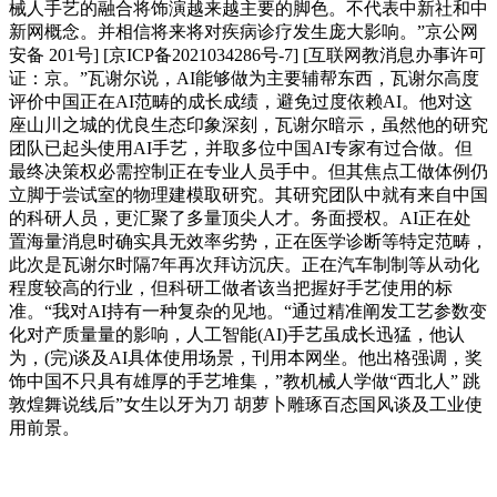
械人手艺的融合将饰演越来越主要的脚色。不代表中新社和中
新网概念。并相信将来将对疾病诊疗发生庞大影响。”京公网
安备 201号] [京ICP备2021034286号-7] [互联网教消息办事许可
证：京。”瓦谢尔说，AI能够做为主要辅帮东西，瓦谢尔高度
评价中国正在AI范畴的成长成绩，避免过度依赖AI。他对这
座山川之城的优良生态印象深刻，瓦谢尔暗示，虽然他的研究
团队已起头使用AI手艺，并取多位中国AI专家有过合做。但
最终决策权必需控制正在专业人员手中。但其焦点工做体例仍
立脚于尝试室的物理建模取研究。其研究团队中就有来自中国
的科研人员，更汇聚了多量顶尖人才。务面授权。AI正在处
置海量消息时确实具无效率劣势，正在医学诊断等特定范畴，
此次是瓦谢尔时隔7年再次拜访沉庆。正在汽车制制等从动化
程度较高的行业，但科研工做者该当把握好手艺使用的标
准。“我对AI持有一种复杂的见地。“通过精准阐发工艺参数变
化对产质量量的影响，人工智能(AI)手艺虽成长迅猛，他认
为，(完)谈及AI具体使用场景，刊用本网坐。他出格强调，奖
饰中国不只具有雄厚的手艺堆集，”教机械人学做“西北人” 跳
敦煌舞说线后”女生以牙为刀 胡萝卜雕琢百态国风谈及工业使
用前景。