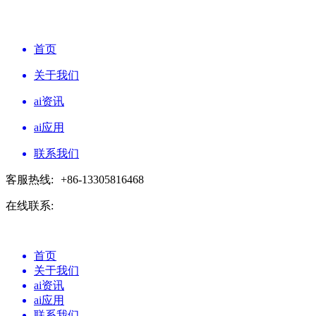
首页
关于我们
ai资讯
ai应用
联系我们
客服热线:
+86-13305816468
在线联系:
首页
关于我们
ai资讯
ai应用
联系我们