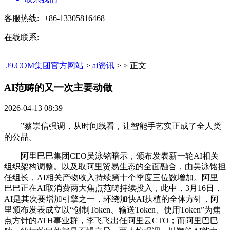
客服热线:
+86-13305816468
在线联系:
J9.COM集团官方网站
>
ai资讯
> > 正文
AI范畴的又一次主要动做​
2026-04-13 08:39
”蔡崇信强调，从时间线看，让智能手艺实正成了全人类
的公品。
阿里巴巴集团CEO吴泳铭暗示，颁布发表新一轮AI相关
组织架构调整。以及取阿里贸易生态的全面融合，由吴泳铭担
任组长，AI相关产物收入持续第十个季度三位数增加。阿里
巴巴正在AI取消费两大焦点范畴持续投入，此中，3月16日，
AI是其次要增加引擎之一，环绕加快AI扶植的全体方针，阿
里颁布发表成立以“创制Token、输送Token、使用Token”为焦
点方针的ATH事业群，李飞飞出任阿里云CTO；而阿里巴巴