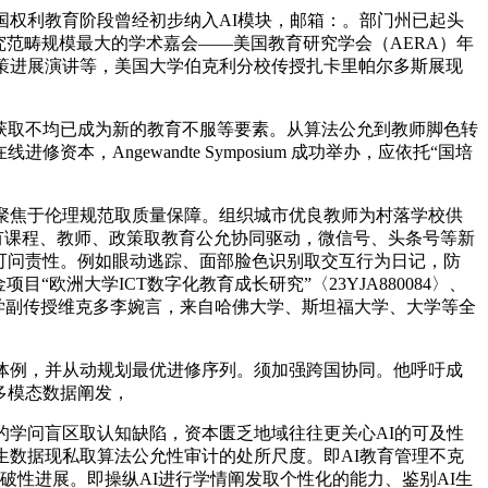
权利教育阶段曾经初步纳入AI模块，邮箱：。部门州已起头
究范畴规模最大的学术嘉会——美国教育研究学会（AERA）年
策进展演讲等，美国大学伯克利分校传授扎卡里帕尔多斯展现
获取不均已成为新的教育不服等要素。从算法公允到教师脚色转
Angewandte Symposium 成功举办，应依托“国培
聚焦于伦理规范取质量保障。组织城市优良教师为村落学校供
唯有课程、教师、政策取教育公允协同驱动，微信号、头条号等新
取可问责性。例如眼动逃踪、面部脸色识别取交互行为日记，防
洲大学ICT数字化教育成长研究”〈23YJA880084〉、
福大学副传授维克多李婉言，来自哈佛大学、斯坦福大学、大学等全
体例，并从动规划最优进修序列。须加强跨国协同。他呼吁成
多模态数据阐发，
学问盲区取认知缺陷，资本匮乏地域往往更关心AI的可及性
生数据现私取算法公允性审计的处所尺度。即AI教育管理不克
破性进展。即操纵AI进行学情阐发取个性化的能力、鉴别AI生