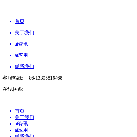
首页
关于我们
ai资讯
ai应用
联系我们
客服热线:
+86-13305816468
在线联系:
首页
关于我们
ai资讯
ai应用
联系我们