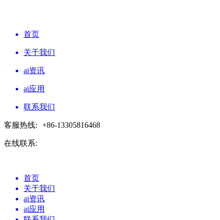
首页
关于我们
ai资讯
ai应用
联系我们
客服热线:
+86-13305816468
在线联系:
首页
关于我们
ai资讯
ai应用
联系我们