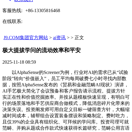
客服热线:
+86-13305816468
在线联系:
J9.COM集团官方网站
>
ai资讯
> > 正文
极大提拔学问的流动效率和平安​
2025-11-18 08:59
以AlphaSense的Screener为例，行业对AI的需求已从“试验
阶段”转向“价值嵌入”，员工平均每周破费七小时寻找内部数
据，按照AlphaSense发布的《贸易和金融范畴AI现状》演讲，
AI手艺极大简化了会议预备和客户报告请示流程。提拔方针
实正在性和价值挖掘效率。并按从题模板快速呈现，有明白可
行的场景落地和手艺供应商合做模式，降低消息碎片化带来的
决策失误。投资阐发师可用自定义目标一键筛查方针，大幅缩
减时间成本，辅帮组合设置装备摆设和策略制定。费时吃力，
且仅39%的企业具有组织化、可拜候的学问库。投资司理可就
范畴、并购从题或合作款式快速获得长篇研究，范畴公用言语